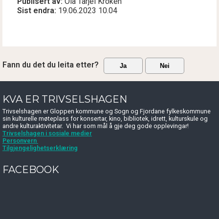
Publisert av
Ola Tarjei Kroken
Sist endra
19.06.2023 10.04
Fann du det du leita etter?
Ja
Nei
KVA ER TRIVSELSHAGEN
Trivselshagen er Gloppen kommune og Sogn og Fjordane fylkeskommune
sin kulturelle møteplass for konsertar, kino, bibliotek, idrett, kulturskule og
andre kulturaktivitetar. Vi har som mål å gje deg gode opplevingar!
Trivselshagen i sosiale medier
Personvern
Tilgjengelighetserklæring
FACEBOOK