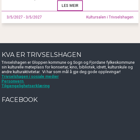
LES MEIR
3/5/2027 - 3/5/2027
Kultursalen i Trivselshagen
KVA ER TRIVSELSHAGEN
Trivselshagen er Gloppen kommune og Sogn og Fjordane fylkeskommune
sin kulturelle møteplass for konsertar, kino, bibliotek, idrett, kulturskule og
andre kulturaktivitetar. Vi har som mål å gje deg gode opplevingar!
Trivselshagen i sosiale medier
Personvern
Tilgjengelighetserklæring
FACEBOOK