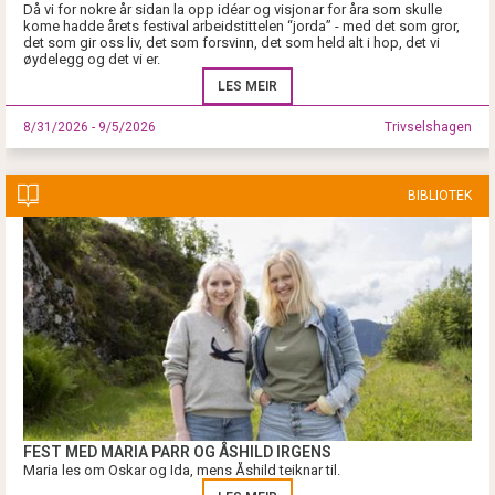
Då vi for nokre år sidan la opp idéar og visjonar for åra som skulle
kome hadde årets festival arbeidstittelen “jorda” - med det som gror,
det som gir oss liv, det som forsvinn, det som held alt i hop, det vi
øydelegg og det vi er.
LES MEIR
8/31/2026 - 9/5/2026
Trivselshagen
BIBLIOTEK
FEST MED MARIA PARR OG ÅSHILD IRGENS
Maria les om Oskar og Ida, mens Åshild teiknar til.