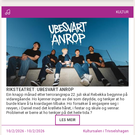
KULTUR
RIKSTEATRET: UBESVART ANROP
Ein knapp månad etter terrorangrepa 22. juli skal Rebekka begynne på
vidaregåande. Ho kjenner ingen av dei som døydde, og tenkjer at ho
burde klare å ta kvardagen tilbake. Ho forsøker å engasjere seg i
revyen, i Daniel med det krøllete håret, i festar og skule og vennar.
Problemet er berre at ho tenkjer på det heile tida.?
LES MEIR
10/2/2026 - 10/2/2026
Kultursalen i Trivselshagen