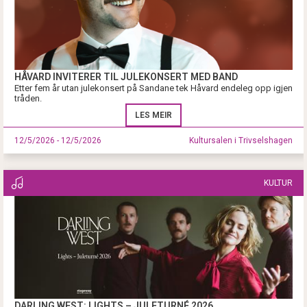
HÅVARD INVITERER TIL JULEKONSERT MED BAND
Etter fem år utan julekonsert på Sandane tek Håvard endeleg opp igjen
tråden.
LES MEIR
12/5/2026 - 12/5/2026
Kultursalen i Trivselshagen
KULTUR
DARLING WEST: LIGHTS – JULETURNÉ 2026